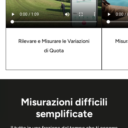
Rilevare e Misurare le Variazioni
Misur
di Quota
Misurazioni difficili
semplificate
Il tutto in una frazione del tempo che ti occorre