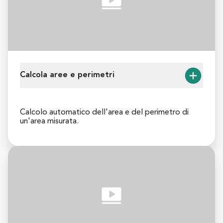
Aggiungi più livelli all'interno di una misurazione per 
semplificare il tuo flusso di lavoro.
Calcola aree e perimetri
Calcolo automatico dell'area e del perimetro di 
un'area misurata.
Basta misurare il perimetro di prati curvi, piscine e 
altre forme e spazi regolari o irregolari con il 
dispositivo Moasure e il perimetro e l'area verranno 
automaticamente visualizzati nell'app Moasure.