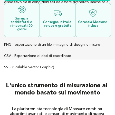
dispositivo sia in condizioni tali da essere rivenduto (anche se è 
stato usato). 
PDF - per esportare disegni e misurazioni 2D e 3D
Garanzia 
soddisfatti o 
Consegna in Italia 
Garanzia Moasure 
DXF e DWG - per esportare file 2D e 3D (compatibili con i più 
rimborsati 60 
veloce e gratuita
inclusa
Contattaci e restituisci il prodotto entro 60 giorni dall'acquisto.
diffusi programmi CAD come AutoCAD, SketchUp e 
giorni
Vectorworks)
PNG - esportazione di un file immagine di disegni e misure
CSV - Esportazione di dati di coordinate
SVG (Scalable Vector Graphic)
L'unico strumento di misurazione al 
mondo basato sul movimento
La pluripremiata tecnologia di Moasure combina 
algoritmi avanzati e sensori di movimento di nuova 