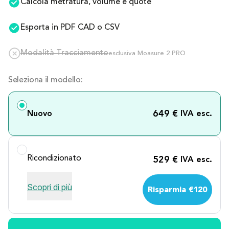
Calcola metratura, volume e quote
Esporta in PDF CAD o CSV
Modalità Tracciamento
esclusiva Moasure 2 PRO 
Seleziona il modello:
649 €
Nuovo
 IVA esc.
Ricondizionato
529 €
 IVA esc.
Scopri di più
Risparmia €120