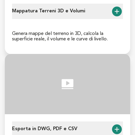
Mappatura Terreni 3D e Volumi
Genera mappe del terreno in 3D, calcola la 
superficie reale, il volume e le curve di livello.
Con lo strumento Taglia e Riempi rendi i progetti di 
sbancamento più efficienti e redditizi. Lo strumento 
“Aggiungi Profondità” consente di aggiungere una 
profondità personalizzata e di calcolare il volume di 
materiale necessario per un cantiere.
Esporta in DWG, PDF e CSV