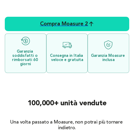
Compra Moasure 2
Garanzia 
soddisfatti o 
Consegna in Italia 
Garanzia Moasure 
rimborsati 60 
veloce e gratuita
inclusa
giorni
100,000+ unità vendute
Una volta passato a Moasure, non potrai più tornare 
indietro.