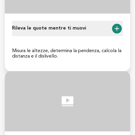
Rileva le quote mentre ti muovi
Misura le altezze, determina la pendenza, calcola la 
distanza e il dislivello.
Dalla misurazione di forme complesse, come prati o 
gradini inclinati, al calcolo della pendenza o 
all'assistenza nei rilievi topografici e alluvionali, con 
Moasure le misurazioni più difficili diventano facili.